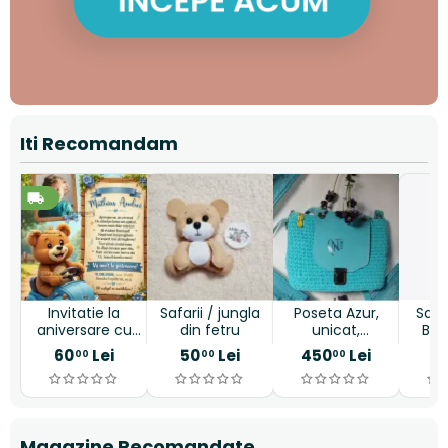
Iti Recomandam
Invitatie la
Safarii / jungla
Poseta Azur,
Sac
aniversare cu
din fetru
unicat,
Bag
ursulet vesel
handmade
m
60
Lei
50
Lei
450
Lei
9
00
00
00
g
Magazine Recomandate