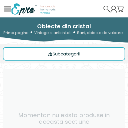
Obiecte din cristal
Prima pagina
Vintage si antichitati
Bani, obiecte de valoare
Subcategorii
Momentan nu exista produse in
aceasta sectiune