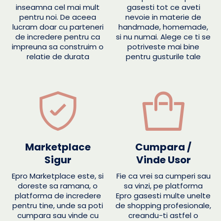
inseamna cel mai mult
gasesti tot ce aveti
pentru noi. De aceea
nevoie in materie de
lucram doar cu parteneri
handmade, homemade,
de incredere pentru ca
si nu numai. Alege ce ti se
impreuna sa construim o
potriveste mai bine
relatie de durata
pentru gusturile tale
Marketplace
Cumpara /
Sigur
Vinde Usor
Epro Marketplace este, si
Fie ca vrei sa cumperi sau
doreste sa ramana, o
sa vinzi, pe platforma
platforma de incredere
Epro gasesti multe unelte
pentru tine, unde sa poti
de shopping profesionale,
cumpara sau vinde cu
creandu-ti astfel o