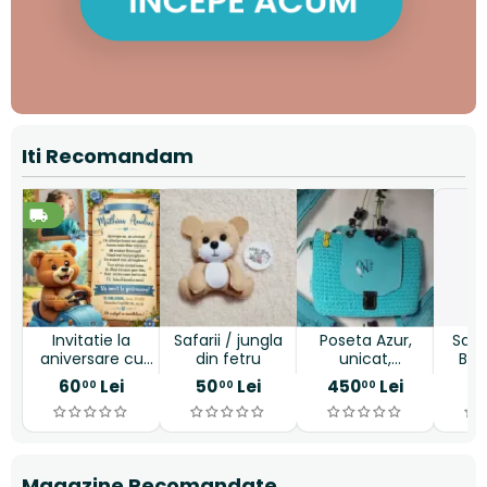
Iti Recomandam
Invitatie la
Safarii / jungla
Poseta Azur,
Sac
aniversare cu
din fetru
unicat,
Bag
ursulet vesel
handmade
m
60
Lei
50
Lei
450
Lei
9
00
00
00
g
Magazine Recomandate