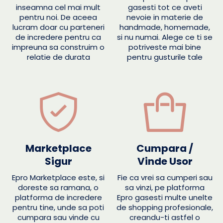
inseamna cel mai mult
gasesti tot ce aveti
pentru noi. De aceea
nevoie in materie de
lucram doar cu parteneri
handmade, homemade,
de incredere pentru ca
si nu numai. Alege ce ti se
impreuna sa construim o
potriveste mai bine
relatie de durata
pentru gusturile tale
Marketplace
Cumpara /
Sigur
Vinde Usor
Epro Marketplace este, si
Fie ca vrei sa cumperi sau
doreste sa ramana, o
sa vinzi, pe platforma
platforma de incredere
Epro gasesti multe unelte
pentru tine, unde sa poti
de shopping profesionale,
cumpara sau vinde cu
creandu-ti astfel o