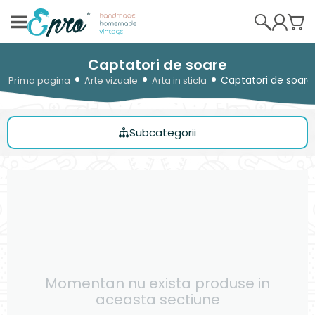
Captatori de soare
Captatori de soare
Prima pagina
Arte vizuale
Arta in sticla
Subcategorii
Momentan nu exista produse in
aceasta sectiune