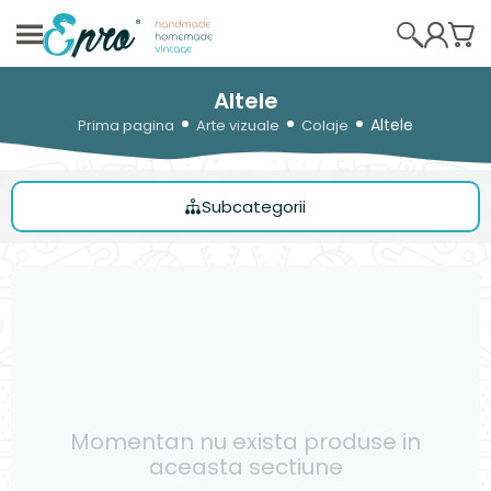
Altele
Altele
Prima pagina
Arte vizuale
Colaje
Subcategorii
Momentan nu exista produse in
aceasta sectiune