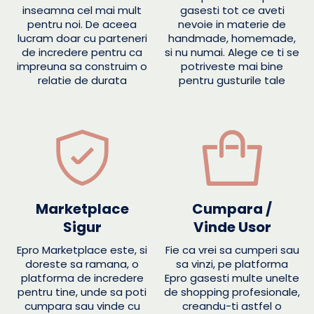
inseamna cel mai mult
gasesti tot ce aveti
pentru noi. De aceea
nevoie in materie de
lucram doar cu parteneri
handmade, homemade,
de incredere pentru ca
si nu numai. Alege ce ti se
impreuna sa construim o
potriveste mai bine
relatie de durata
pentru gusturile tale
Marketplace
Cumpara /
Sigur
Vinde Usor
Epro Marketplace este, si
Fie ca vrei sa cumperi sau
doreste sa ramana, o
sa vinzi, pe platforma
platforma de incredere
Epro gasesti multe unelte
pentru tine, unde sa poti
de shopping profesionale,
cumpara sau vinde cu
creandu-ti astfel o