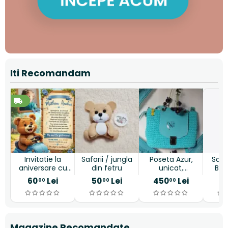
Iti Recomandam
Invitatie la
Safarii / jungla
Poseta Azur,
Sac
aniversare cu
din fetru
unicat,
Bag
ursulet vesel
handmade
m
60
Lei
50
Lei
450
Lei
9
00
00
00
g
Magazine Recomandate