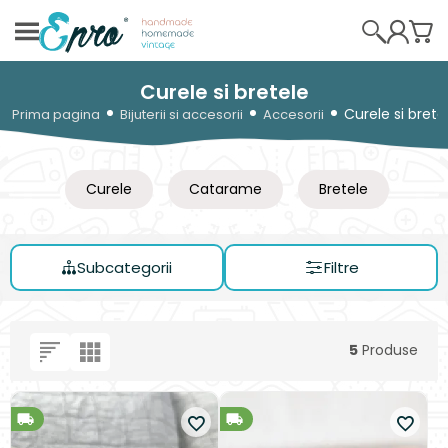
Curele si bretele
Curele si brete
Prima pagina
Bijuterii si accesorii
Accesorii
Curele
Catarame
Bretele
Subcategorii
Filtre
5
Produse