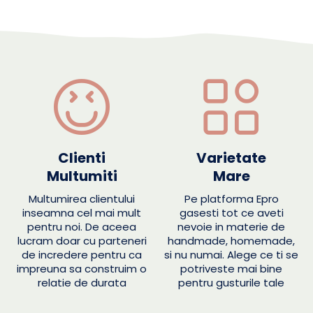
Clienti
Varietate
Multumiti
Mare
Multumirea clientului
Pe platforma Epro
inseamna cel mai mult
gasesti tot ce aveti
pentru noi. De aceea
nevoie in materie de
lucram doar cu parteneri
handmade, homemade,
de incredere pentru ca
si nu numai. Alege ce ti se
impreuna sa construim o
potriveste mai bine
relatie de durata
pentru gusturile tale