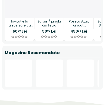
Invitatie la
Safarii / jungla
Poseta Azur,
Sac
aniversare cu
din fetru
unicat,
Bag
ursulet vesel
handmade
m
60
Lei
50
Lei
450
Lei
9
00
00
00
g
Magazine Recomandate