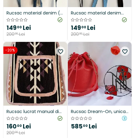
Rucsac material denim (
Rucsac material denim
blugi ) cu pătrățele
(blugi ) motiv floral
149
Lei
149
Lei
00
00
200
Lei
200
Lei
00
00
-20%
Rucsac lucrat manual din
Rucsac Dream-On, unicat,
material țesut motiv
handmade
tradițional
160
Lei
585
Lei
00
00
200
Lei
00