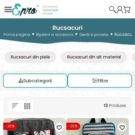
Rucsacuri
Rucsacuri
Prima pagina
Bijuterii si accesorii
Genti si posete
Rucsacuri din piele
Rucsacuri din alt material
Subcategorii
Filtre
13
Produse
-26%
-26%