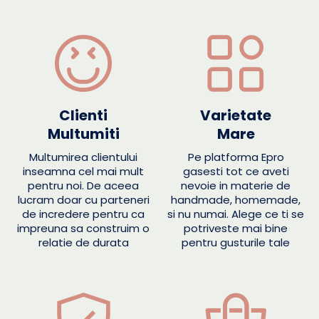
Clienti
Varietate
Multumiti
Mare
Multumirea clientului
Pe platforma Epro
inseamna cel mai mult
gasesti tot ce aveti
pentru noi. De aceea
nevoie in materie de
lucram doar cu parteneri
handmade, homemade,
de incredere pentru ca
si nu numai. Alege ce ti se
impreuna sa construim o
potriveste mai bine
relatie de durata
pentru gusturile tale