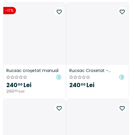
-17%
Rucsac croșetat manual
Rucsac Crosetat -
Starlight
240
Lei
240
Lei
00
00
290
Lei
00