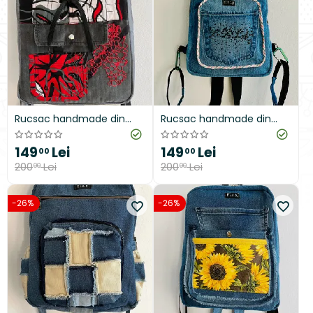
Rucsac handmade din
Rucsac handmade din
denim cu pete de culoare
denim cu mărgeluțe
149
Lei
149
Lei
00
00
200
Lei
200
Lei
00
00
-26%
-26%