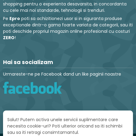
shopping pentru o experienta desavarsita, in concordanta
cu cele mai noi standarde, tehnologii si trenduri.
Pe
Epro
poti sa achizitionezi usor si in siguranta produse
exceptionale dintr-o gama foarte variata de categorii, sau iti
poti deschide propriul magazin online profesional cu costuri
ZERO
!
Hai sa socializam
Urmareste-ne pe Facebook dand un like paginii noastre
Salut! Putem activa unele servicii suplimentare care
necesita cookie-uri? Poti ulterior oricand sa iti schimbi
sau sa iti retragi consimtamantul.