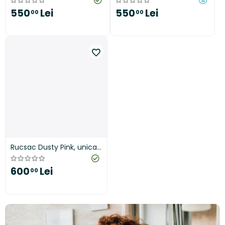
550
Lei
550
Lei
00
00
Rucsac Dusty Pink, unicat,
handmade
600
Lei
00