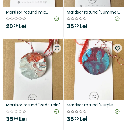
Martisor rotund mic
Martisor rotund "Summer
"Flower Bouquet"
Skies"
20
Lei
35
Lei
00
00
Martisor rotund "Red Stain"
Martisor rotund "Purple
and Blue"
35
Lei
35
Lei
00
00