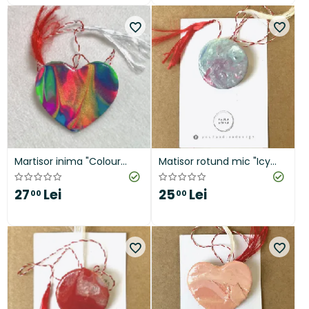
Martisor inima "Colour
Matisor rotund mic "Icy
Vibrations"
Spring"
27
Lei
25
Lei
00
00