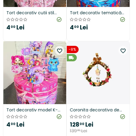
Tort decorativ cutii stil
Tort decorativ tematică
piramida
fotbal
4
Lei
4
Lei
00
00
-8%
Tort decorativ model K-
Coronita decorativa de
pop
Paste, 30 cm, roz
4
Lei
128
Lei
00
00
139
Lei
00