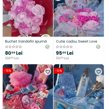
Buchet trandafiri spumă
Cutie cadou Sweet Love
80
Lei
95
Lei
00
00
100
Lei
110
Lei
00
00
-15%
-10%