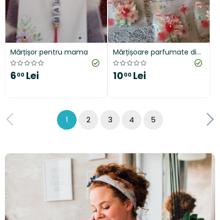
Mărțișor pentru mama
Mărțișoare parfumate din
ceară de soia
6
Lei
10
Lei
00
00
1
2
3
4
5