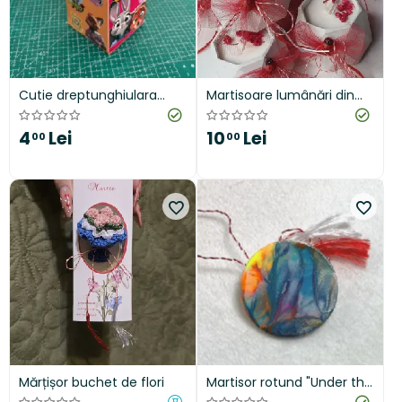
Cutie dreptunghiulara
Martisoare lumânări din
personalizabila
ceara naturala de soia
4
Lei
10
Lei
00
00
Mărțișor buchet de flori
Martisor rotund "Under the
Sea