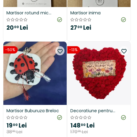
Martisor rotund mic
Martisor inima
"Golden"
20
Lei
27
Lei
00
00
-50%
-13%
​Martisor Buburuza Breloc
Decoratiune pentru
interior, inima cu licheni
naturali stabilizati si mesaj,
19
Lei
148
Lei
00
00
What a Wonderful World,
38
Lei
170
Lei
00
00
32 cm, rosu