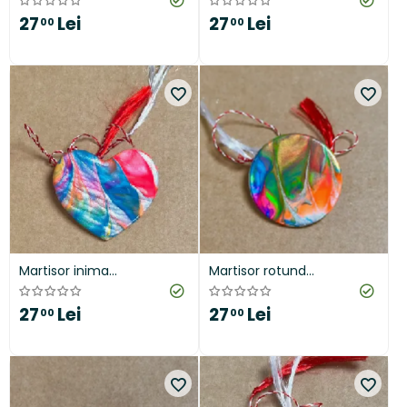
27
Lei
27
Lei
00
00
Martisor inima
Martisor rotund
"Excitement"
"Flamboiant"
27
Lei
27
Lei
00
00