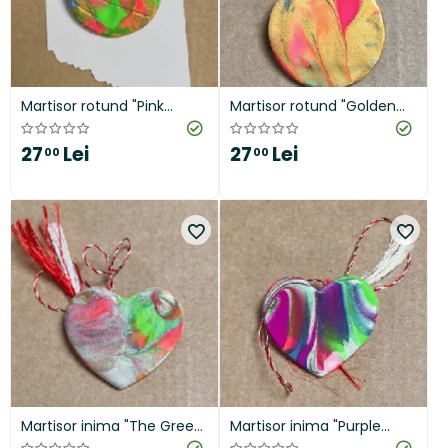
Martisor rotund "Pink
Martisor rotund "Golden
Flames"
Garden"
27
Lei
27
Lei
00
00
Martisor inima "The Green
Martisor inima "Purple
Monster"
Greenary"