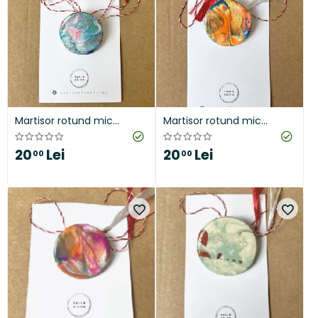
Martisor rotund mic
Martisor rotund mic
"Spring"
"Golden Orange"
20
Lei
20
Lei
00
00