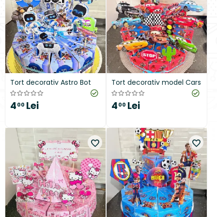
Tort decorativ Astro Bot
Tort decorativ model Cars
4
Lei
4
Lei
00
00