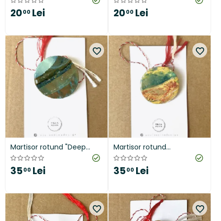
20
Lei
20
Lei
00
00
Martisor rotund "Deep
Martisor rotund
Earth"
"Summery"
35
Lei
35
Lei
00
00