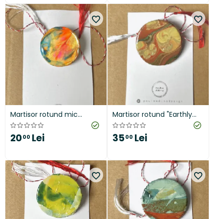
Martisor rotund mic
Martisor rotund "Earthly
"Colour Harmony"
Winds"
20
Lei
35
Lei
00
00