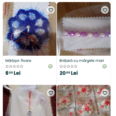
Mărțișor floare
Brățară cu mărgele mari
6
Lei
20
Lei
00
00