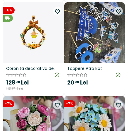
-8%
Coronita decorativa de
Toppere Atro Bot
Paste, 30 cm, verde
128
Lei
20
Lei
00
00
139
Lei
00
-7%
-7%