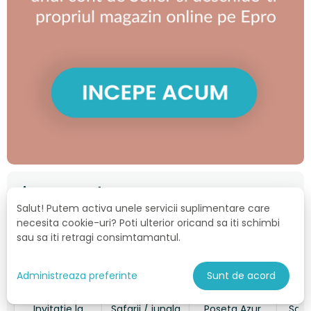
Iti Recomandam
Salut! Putem activa unele servicii suplimentare care
necesita cookie-uri? Poti ulterior oricand sa iti schimbi
sau sa iti retragi consimtamantul.
Administreaza preferinte
Sunt de acord
Invitatie la
Safarii / jungla
Poseta Azur,
Sac