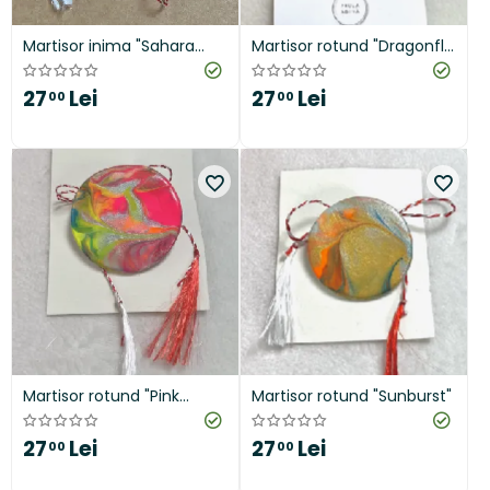
Martisor inima "Sahara
Martisor rotund "Dragonfly
Waves"
Wings"
27
Lei
27
Lei
00
00
Martisor rotund "Pink
Martisor rotund "Sunburst"
Garden"
27
Lei
27
Lei
00
00