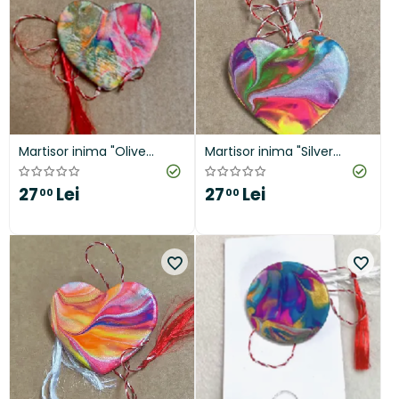
Martisor inima "Olive
Martisor inima "Silver
Contrast"
Touch"
27
Lei
27
Lei
00
00