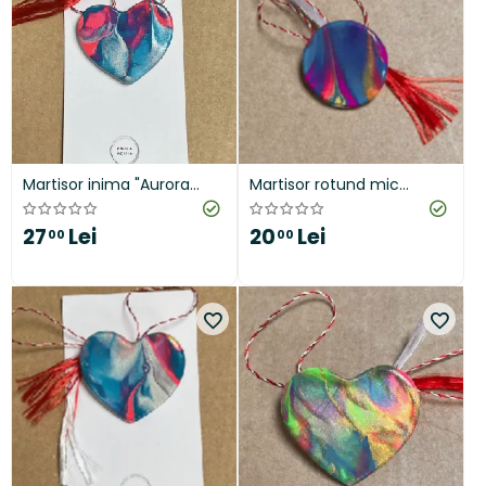
Martisor inima "Aurora
Martisor rotund mic
Dreams"
"Borealis"
27
Lei
20
Lei
00
00