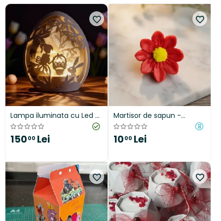
Lampa iluminata cu Led -
Martisor de sapun -
Ou de Paste
margareta
150
Lei
10
Lei
00
00