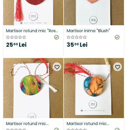
Martisor rotund mic "Rose
Martisor inima "Blush"
Petal"
25
Lei
35
Lei
00
00
Martisor rotund mic
Martisor rotund mic
"Hypno"
"Volcano"