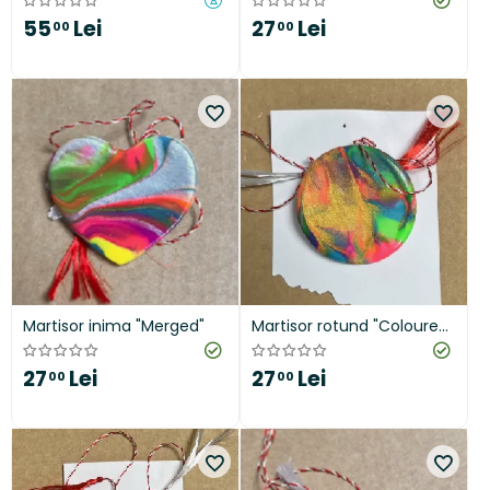
55
Lei
27
Lei
00
00
Martisor inima "Merged"
Martisor rotund "Coloured
Dreams
27
Lei
27
Lei
00
00