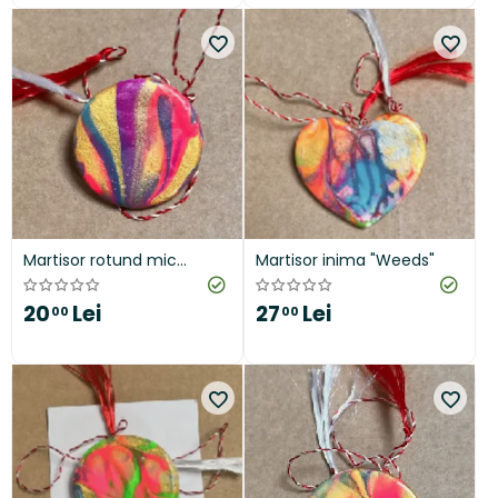
Martisor rotund mic
Martisor inima "Weeds"
"Colour Bursts"
20
Lei
27
Lei
00
00