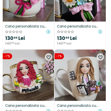
Cana personalizata cu
Cana personalizata cu
bujori din fimo - cadou
aranjament floral
unic și elegant
margarete și albastrele
130
Lei
130
Lei
00
00
140
Lei
140
Lei
00
00
-7%
-7%
Cana personalizata cu
Cana personalizata cu
figurina stilizata -
figurina stilizata după