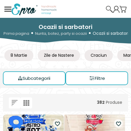
Ocazii si sarbatori
Ocazii si sarbatori
Prima pagina
Nunta, botez, party si ocazii
8 Martie
Zile de Nastere
Craciun
Mar
Subcategorii
Filtre
382
Produse