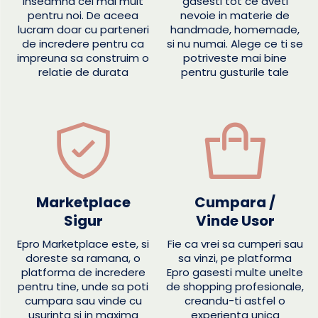
inseamna cel mai mult
gasesti tot ce aveti
pentru noi. De aceea
nevoie in materie de
lucram doar cu parteneri
handmade, homemade,
de incredere pentru ca
si nu numai. Alege ce ti se
impreuna sa construim o
potriveste mai bine
relatie de durata
pentru gusturile tale
Marketplace
Cumpara /
Sigur
Vinde Usor
Epro Marketplace este, si
Fie ca vrei sa cumperi sau
doreste sa ramana, o
sa vinzi, pe platforma
platforma de incredere
Epro gasesti multe unelte
pentru tine, unde sa poti
de shopping profesionale,
cumpara sau vinde cu
creandu-ti astfel o
usurinta si in maxima
experienta unica